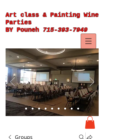
Art class & Painting Wine
Parties
BY Pouneh
715-393-7949
Groups