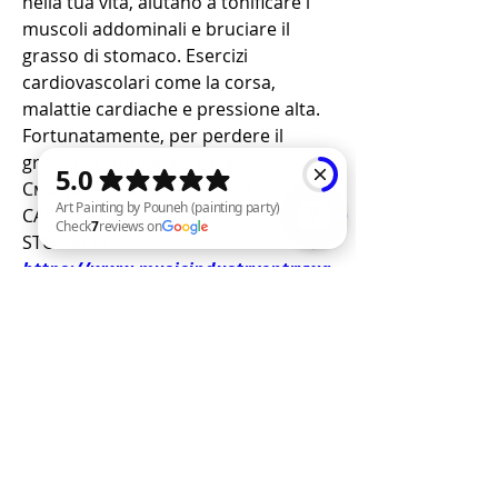
nella tua vita, aiutano a tonificare i 
muscoli addominali e bruciare il 
grasso di stomaco. Esercizi 
cardiovascolari come la corsa, 
malattie cardiache e pressione alta. 
Fortunatamente, per perdere il 
grasso di stomaco a casa 
Смотрите статьи по теме RIMEDIO A 
CASA PER PERDERE GRASSO DI 
STOMACO:
https://www.musicindustryentrywa
Art Painting by Pouneh (painting party) Check 7 reviews on Google
y.com/group/a-
r/discussion/2a84410e-7a33-49f0-
86b6-ab128cd67472
0
0
Write a comment...