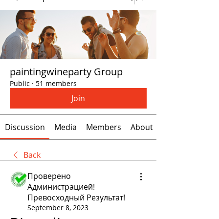
paintingwineparty Group
Public
·
51 members
Join
Discussion
Media
Members
About
Back
Проверено
Администрацией!
Превосходный Результат!
September 8, 2023