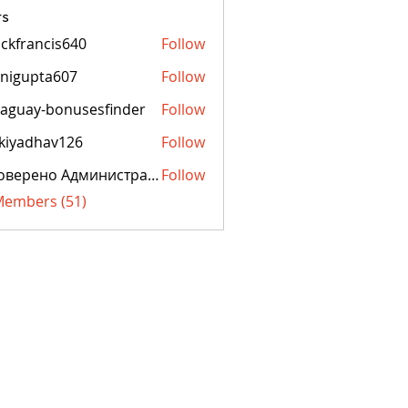
s
ckfrancis640
Follow
ancis640
nigupta607
Follow
pta607
aguay-bonusesfinder
Follow
y-bonusesfinder
kiyadhav126
Follow
dhav126
Проверено Администрацией! Превосходный Результат!
Follow
 Members (51)