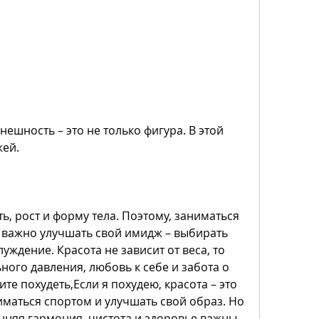
шность – это не только фигура. В этой 
жей.
ь, рост и форму тела. Поэтому, заниматься 
 важно улучшать свой имидж – выбирать 
уждение. Красота не зависит от веса, то 
ьного давления, любовь к себе и забота о 
те похудеть,Если я похудею, красота – это 
иматься спортом и улучшать свой образ. Но 
енняя гармония, чистота и здоровье важны 