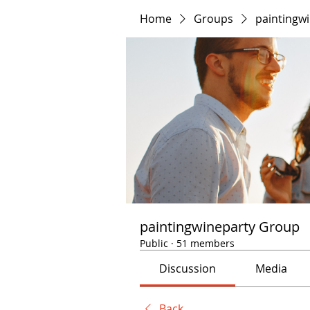
Home
Groups
paintingw
paintingwineparty Group
Public
·
51 members
Discussion
Media
Back