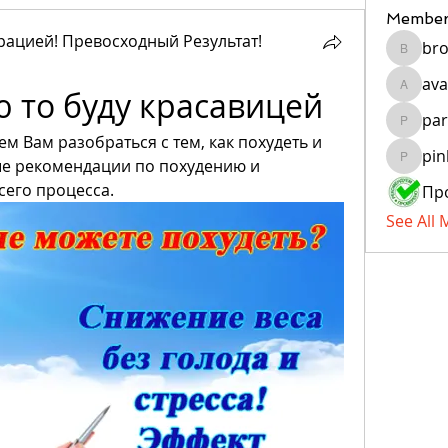
Member
ацией! Превосходный Результат!
bro
brockfr
ava
ю то буду красавицей
avanigu
par
paragua
 Вам разобраться с тем, как похудеть и 
pin
ые рекомендации по похудению и 
pinkiya
сего процесса.
See All