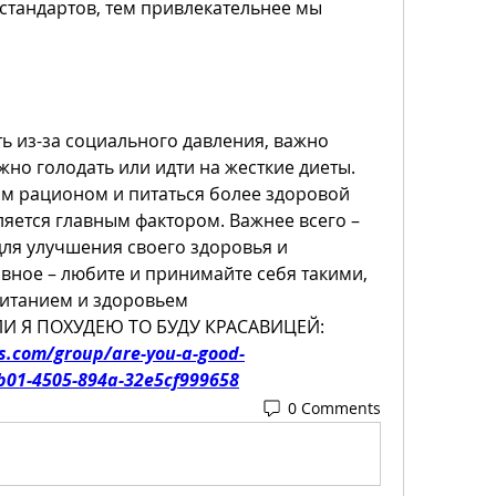
стандартов, тем привлекательнее мы 
ь из-за социального давления, важно 
жно голодать или идти на жесткие диеты. 
им рационом и питаться более здоровой 
яется главным фактором. Важнее всего – 
для улучшения своего здоровья и 
ное – любите и принимайте себя такими, 
питанием и здоровьем 
СЛИ Я ПОХУДЕЮ ТО БУДУ КРАСАВИЦЕЙ:
s.com/group/are-you-a-good-
b01-4505-894a-32e5cf999658
0 Comments