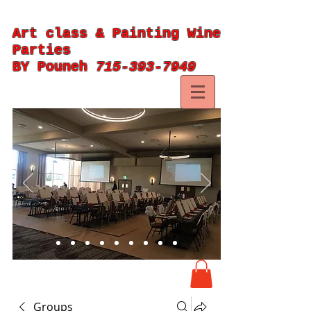
Art class & Painting Wine
Parties
BY Pouneh
715-393-7949
Groups