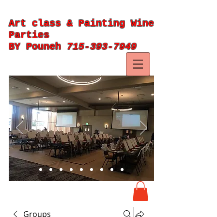
Art class & Painting Wine
Parties
BY Pouneh
715-393-7949
Groups