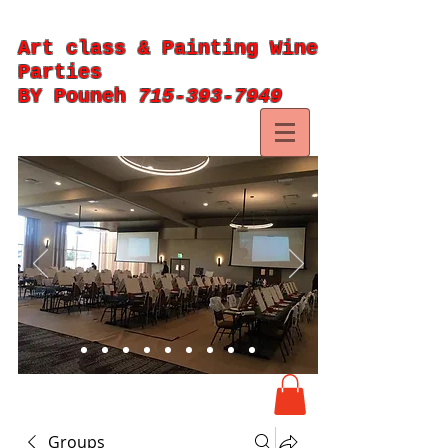
Art class & Painting Wine
Parties
BY Pouneh
715-393-7949
Groups