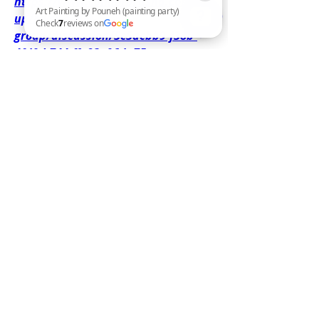
https://www.connorprusha.com/gro
up/mysite-200-
group/discussion/5c5acbb9-f38b-
4fd0-b744-ffa93e06da75
Art Painting by Pouneh (painting party) Check 7 reviews on Google
0
0
Napisz komentarz...
About
Welcome to the group! You can
connect with other members, ge
...
Read more
Members
brockfrancis640
Follow
brockfrancis640
avanigupta607
Follow
avanigupta607