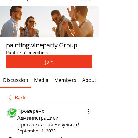
paintingwineparty Group
Public
·
51 members
Join
Discussion
Media
Members
About
Back
Проверено
Администрацией!
Превосходный Результат!
September 1, 2023