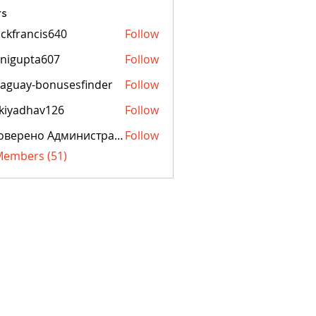
s
ckfrancis640
Follow
ancis640
nigupta607
Follow
pta607
aguay-bonusesfinder
Follow
y-bonusesfinder
kiyadhav126
Follow
dhav126
Проверено Администрацией! Превосходный Результат!
Follow
 Members (51)