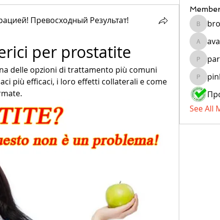
Member
ацией! Превосходный Результат!
bro
brockfr
ava
rici per prostatite
avanigu
par
paragua
una delle opzioni di trattamento più comuni 
pin
ci più efficaci, i loro effetti collaterali e come 
pinkiya
rmate.
See All