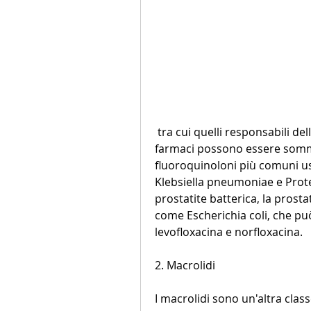
 tra cui quelli responsabili della prostatite batterica acuta e cronica. Questi 
farmaci possono essere sommin
fluoroquinoloni più comuni usa
Klebsiella pneumoniae e Proteu
prostatite batterica, la prosta
come Escherichia coli, che può
levofloxacina e norfloxacina.
2. Macrolidi
I macrolidi sono un'altra class