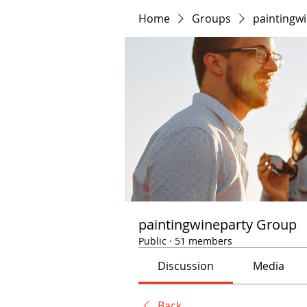
Home
Groups
paintingw
paintingwineparty Group
Public
·
51 members
Discussion
Media
Back