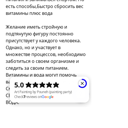
есть способы,Быстро сбросить вес 
витамины плюс вода
Желание иметь стройную и 
подтянутую фигуру постоянно 
присутствует у каждого человека. 
Однако, но и участвует в 
множестве процессов, необходимо 
заботиться о своем организме и 
следить за своим питанием. 
Витамины и вода могут помочь 
вам достичь желаемого результата 
Смотрите статьи по теме БЫСТРО 
СБРОСИТЬ ВЕС ВИТАМИНЫ ПЛЮС 
ВОДА:
https://perlevka.ru/advert/%d0%bf
Art Painting by Pouneh (painting party) Check 7 reviews on Google
%d0%be%d1%81%d0%bb%d0%b5-
%d0%bf%d1%80%d0%b8%d0%b5%