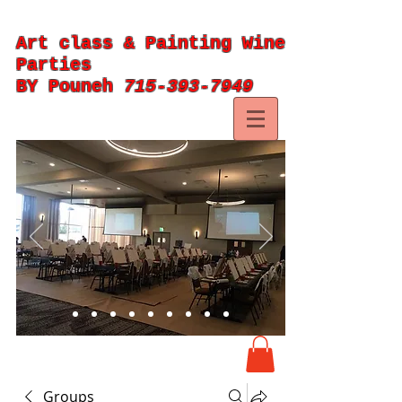
Art class & Painting Wine
Parties
BY Pouneh
715-393-7949
Groups