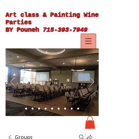
Art class & Painting Wine
Parties
BY Pouneh
715-393-7949
Groups