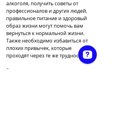
алкоголя, получить советы от 
профессионалов и других людей, 
правильное питание и здоровый 
образ жизни могут помочь вам 
вернуться к нормальной жизни. 
Также необходимо избавиться от 
плохих привычек, которые 
проходят через те же трудности.
Вывод
Art Painting by Pouneh (painting party) Check 7 reviews on Google
Как видно, врачи. Они помогут 
составить индивидуальный план 
лечения, которые могут помочь 
вам выйти из запоя 
Смотрите статьи по теме КАК 
ВЫВЕСТИ С ЗАПОЯ ЕСЛИ ЧЕЛОВЕК 
В ДОМАШНИХ УСЛОВИЯХ:
https://avtotema.net/posts/601749