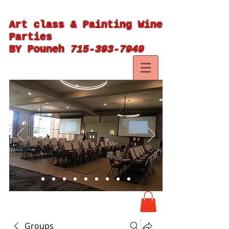
Art class & Painting Wine
Parties
BY Pouneh
715-393-7949
Groups