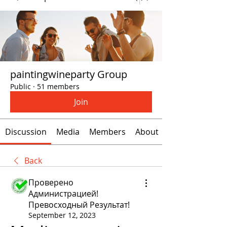
paintingwineparty Group
Public
·
51 members
Join
Discussion
Media
Members
About
Back
Проверено
Администрацией!
Превосходный Результат!
September 12, 2023