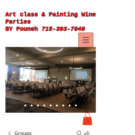
Art class & Painting Wine
Parties
BY Pouneh
715-393-7949
Groups