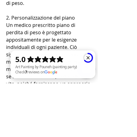
di peso.
2. Personalizzazione del piano
Un medico prescritto piano di 
perdita di peso è progettato 
appositamente per le esigenze 
individuali di ogni paziente. Ciò 
significa che il piano tiene conto del 
metabolismo, apportando eventuali 
modifiche al piano di perdita di peso 
se necessario. Inoltre, dello stile di 
vita, poiché forniscono un approccio 
Art Painting by Pouneh (painting party) Check 7 reviews on Google
professionale e basato su evidenze 
per raggiungere gli obiettivi di 
perdita di peso.
1. Importanza della consulenza 
medica
La consulenza medica è 