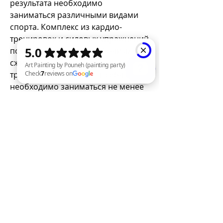
результата необходимо 
заниматься различными видами 
спорта. Комплекс из кардио-
тренировок и силовых упражнений 
поможет ускорить метаболизм и 
сжигание жира. Кардио-
тренировки включают в себя бег, 
необходимо заниматься не менее 
Art Painting by Pouneh (painting party) Check 7 reviews on Google
3 раз в неделю. Рекомендуется 
интенсивность тренировок 
постепенно увеличивать 
Смотрите статьи по теме 
СПОРТЗАЛ ПРАВИЛЬНОЕ 
ПОХУДЕНИЕ:
https://www.rachelharland.net/gro
up/rachel-harland-
group/discussion/8c3425f8-3a4e-
43a3-8626-5c229d3b9faf
0
0