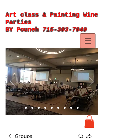
Art class & Painting Wine
Parties
BY Pouneh
715-393-7949
Groups