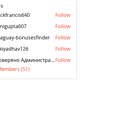
s
ckfrancis640
Follow
ancis640
nigupta607
Follow
pta607
aguay-bonusesfinder
Follow
y-bonusesfinder
kiyadhav126
Follow
dhav126
Проверено Администрацией! Превосходный Результат!
Follow
 Members (51)