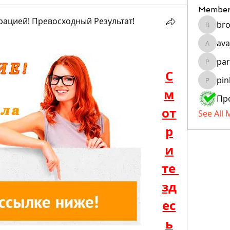
Member
ацией! Превосходный Результат!
bro
brockfr
ava
avanigu
par
paragua
С
pin
pinkiya
м
от
See All
р
и
те 
зд
ес
ь