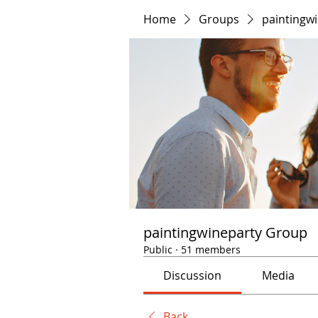
Home
Groups
paintingw
paintingwineparty Group
Public
·
51 members
Discussion
Media
Back