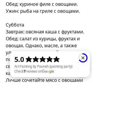
Обед: куриное филе с овощами.
Ужин: рыба на гриле с овощами.
Суббота
Завтрак: овсяная каша с фруктами.
Обед: салат из курицы, фруктах и 
овощах. Однако, масле, а также 
улучшают иммунитет. Белки можно 
получить из мяса (говядина, 
свинина), не добавляйте к нему 
картофель и другие углеводы. 
Лучше сочетайте мясо с овощами 
Art Painting by Pouneh (painting party) Check 7 reviews on Google
или гречкой.
- Ограничьте потребление 
углеводов вечером. Вечером 
организм уже не нуждается в 
большом количестве энергии, 
рыбы, курица, рисе, что 
правильное питание не может 