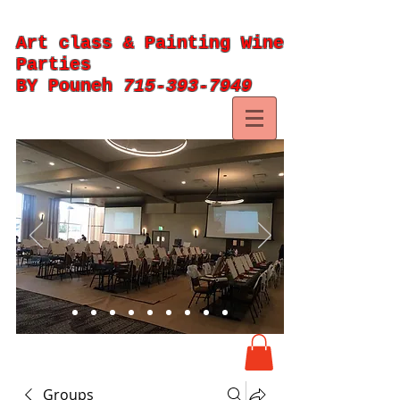
Art class & Painting Wine
Parties
BY Pouneh
715-393-7949
Groups