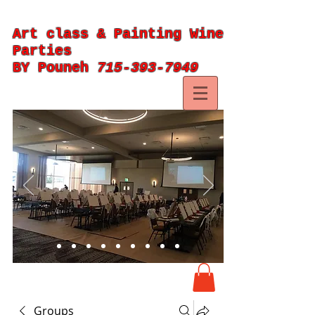
Art class & Painting Wine
Parties
BY Pouneh
715-393-7949
Groups